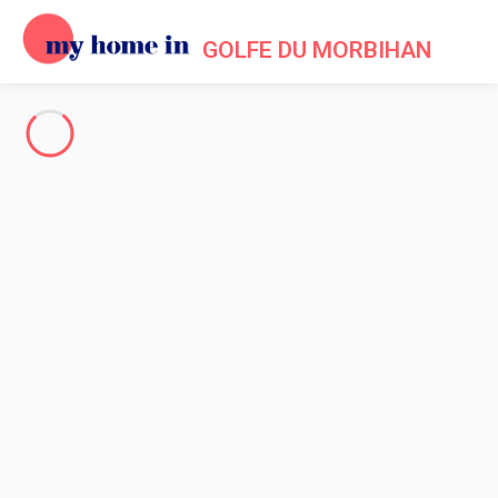
GOLFE DU MORBIHAN
The whole of Morbihan's Gulf
-
Votre recherche
SEARCH
Vos filtres
Appliquer
Arriving